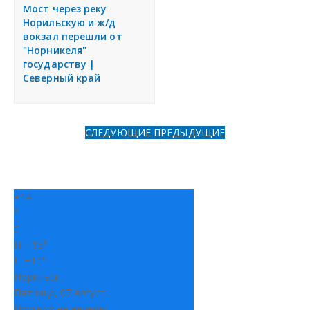
я
Мост через реку
Разместить объявление
Норильскую и ж/д
вокзал перешли от
"Норникеля"
Регионы России
государству |
Северный край
Создание сайтов
СЛЕДУЮЩИЕ
ПРЕДЫДУЩИЕ
+
14
°
C
H:
+
15°
L:
+
11°
Норильск
Пятница, 07 Август
Прогноз на неделю