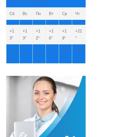
Сб
Вс
Пн
Вт
Ср
Чт
+
1
+
1
+
1
+
1
+
1
+
21
3°
3°
2°
6°
9°
°
+
1
+
1
+
14
+
8°
+
5°
+
7°
0°
3°
°