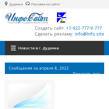
Дудинка
Реклама на сайте
Создать сайт:
+7-922-777-9-777
Сделать рекламу:
info@lnfo.site
Новости в г. Дудинка
Главная
С
Сообщения за апреля 8, 2022
о
Показать все
Новости г. Дудинка
о
б
щ
Сайты города
е
н
История города
и