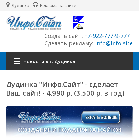
Дудинка
Реклама на сайте
Создать сайт:
+7-922-777-9-777
Сделать рекламу:
info@lnfo.site
Новости в г. Дудинка
Главная
Дудинка "Инфо.Сайт" - сделает
Ваш сайт! - 4.990 р. (3.500 р. в год)
Новости г. Дудинка
Сайты города
История города