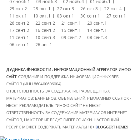
07 нояб.
1
03 нояб.
3
02 нояб.
4
01 нояб.
1
29 окт.
2
28 окт.
1
27 окт.
3
26 окт.
8
22 окт.
4
11 окт.
1
10 окт.
1
03 окт.
1
30 сент.
1
27 сент.
1
26 сент.
2
22 сент.
2
21 сент.
1
20 сент.
1
17 сент.
2
16 сент.
2
15 сент.
1
14 сент.
1
11 сент.
1
10 сент.
3
09 сент.
2
08 сент.
3
06 сент.
1
26 авг.
1
ДУДИНКА 🌍 НОВОСТИ : ИНФОРМАЦИОННЫЙ АГРЕГАТОР ИНФО-
САЙТ
СОЗДАНИЕ И ПОДДЕРЖКА ИНФОРМАЦИОННЫХ ВЕБ-
САЙТОВ (ИНН 860400606004)
ОТВЕТСТВЕННОСТЬ ЗА СОДЕРЖАНИЕ РАЗМЕЩЕННЫХ
МАТЕРИАЛОВ: БАННЕРОВ, ОБЪЯВЛЕНИЙ, РЕКЛАМНЫХ ССЫЛОК -
НЕСЕТ РЕКЛАМОДАТЕЛЬ. "ИНФО.САЙТ" НЕ НЕСЕТ
ОТВЕТСТВЕННОСТЬ ЗА СОДЕРЖАНИЕ МАТЕРИАЛОВ ИНТЕРНЕТ-
САЙТОВ, НА КОТОРЫЕ ВЕДУТ ГИПЕРССЫЛКИ. НАСТОЯЩИЙ
РЕСУРС МОЖЕТ СОДЕРЖАТЬ МАТЕРИАЛЫ 18+
B
LOGGERTHEME9