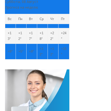
Суббота, 08 Август
Прогноз на неделю
Вс
Пн
Вт
Ср
Чт
Пт
+
1
+
1
+
1
+
1
+
2
+
24
3°
2°
7°
8°
2°
°
+
1
+
1
+
15
+
8°
+
5°
+
8°
2°
2°
°