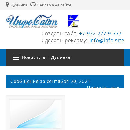
Дудинка
Реклама на сайте
Создать сайт:
+7-922-777-9-777
Сделать рекламу:
info@lnfo.site
Новости в г. Дудинка
Главная
С
Сообщения за сентября 20, 2021
о
Показать все
Новости г. Дудинка
о
б
щ
Сайты города
е
н
История города
и