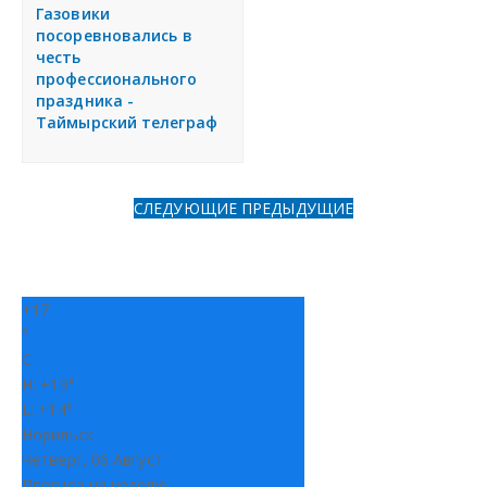
я
Газовики
Разместить объявление
посоревновались в
честь
профессионального
Регионы России
праздника -
Таймырский телеграф
Создание сайтов
СЛЕДУЮЩИЕ
ПРЕДЫДУЩИЕ
+
17
°
C
H:
+
19°
L:
+
14°
Норильск
Четверг, 06 Август
Прогноз на неделю