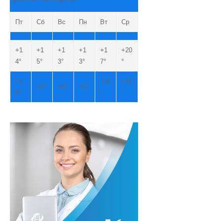
Пт
Сб
Вс
Пн
Вт
Ср
+
1
+
1
+
1
+
1
+
1
+
20
4°
5°
3°
3°
7°
°
+
1
+
11
+
11
+
9°
+
9°
+
6°
0°
°
°