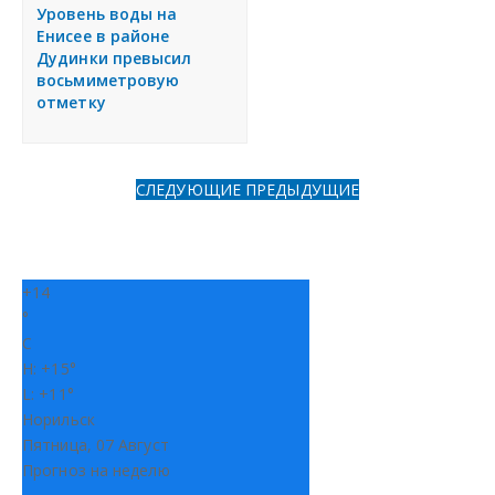
я
Уровень воды на
Разместить объявление
Енисее в районе
Дудинки превысил
восьмиметровую
Регионы России
отметку
Создание сайтов
СЛЕДУЮЩИЕ
ПРЕДЫДУЩИЕ
+
14
°
C
H:
+
15°
L:
+
11°
Норильск
Пятница, 07 Август
Прогноз на неделю