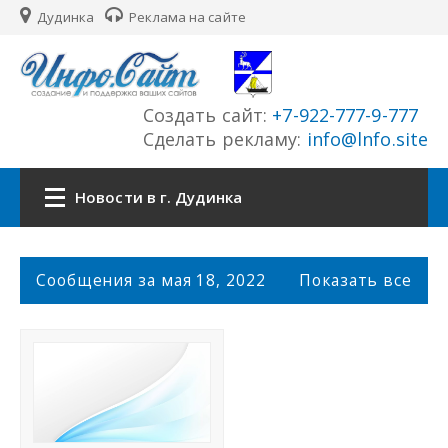
Дудинка
Реклама на сайте
Создать сайт:
+7-922-777-9-777
Сделать рекламу:
info@lnfo.site
Новости в г. Дудинка
Главная
С
Сообщения за мая 18, 2022
Показать все
о
Новости г. Дудинка
о
б
щ
Сайты города
е
н
История города
и