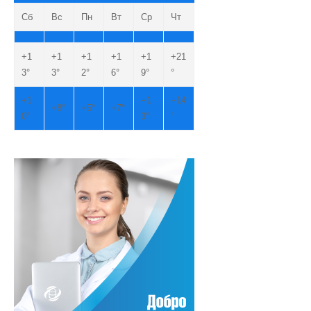
Сб
Вс
Пн
Вт
Ср
Чт
+
1
+
1
+
1
+
1
+
1
+
21
3°
3°
2°
6°
9°
°
+
1
+
1
+
14
+
8°
+
5°
+
7°
0°
3°
°