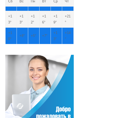
Сб
Вс
Пн
Вт
Ср
Чт
+
1
+
1
+
1
+
1
+
1
+
21
3°
3°
2°
6°
9°
°
+
1
+
1
+
14
+
8°
+
5°
+
7°
0°
3°
°