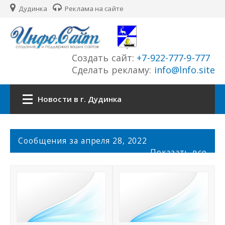
Дудинка
Реклама на сайте
Создать сайт:
+7-922-777-9-777
Сделать рекламу:
info@lnfo.site
Новости в г. Дудинка
Главная
С
Сообщения за апреля 28, 2022
о
Показать все
Новости г. Дудинка
о
б
щ
Сайты города
е
н
История города
и