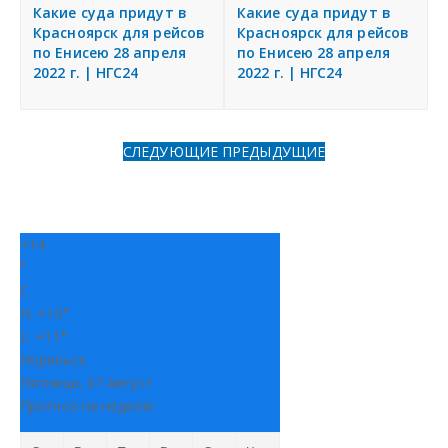
я
Какие суда придут в
Какие суда придут в
Разместить объявление
Красноярск для рейсов
Красноярск для рейсов
по Енисею 28 апреля
по Енисею 28 апреля
2022 г. | НГС24
2022 г. | НГС24
Регионы России
Создание сайтов
СЛЕДУЮЩИЕ
ПРЕДЫДУЩИЕ
+
14
°
C
H:
+
15°
L:
+
11°
Норильск
Пятница, 07 Август
Прогноз на неделю