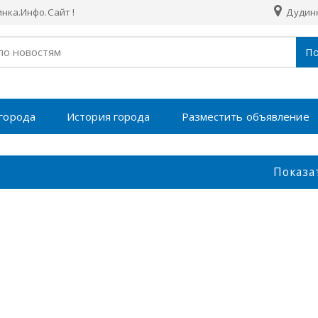
нка.Инфо.Сайт !
Дудин
По
города
История города
Разместить объявление
Показа