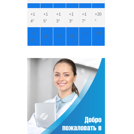
+
1
+
1
+
1
+
1
+
1
+
20
4°
5°
3°
3°
7°
°
+
1
+
11
+
11
+
9°
+
9°
+
6°
0°
°
°