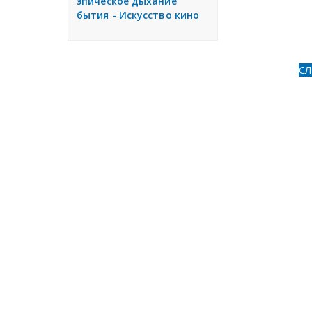
эпическое дыхание
бытия - Искусство кино
С