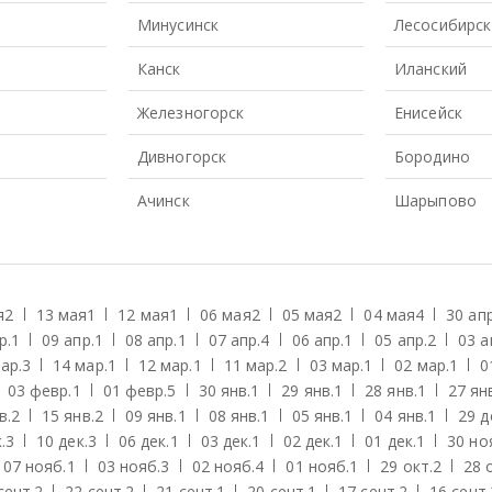
Минусинск
Лесосибирск
Канск
Иланский
Железногорск
Енисейск
Дивногорск
Бородино
Ачинск
Шарыпово
я
2
13 мая
1
12 мая
1
06 мая
2
05 мая
2
04 мая
4
30 апр
р.
1
09 апр.
1
08 апр.
1
07 апр.
4
06 апр.
1
05 апр.
2
03 а
ар.
3
14 мар.
1
12 мар.
1
11 мар.
2
03 мар.
1
02 мар.
1
0
03 февр.
1
01 февр.
5
30 янв.
1
29 янв.
1
28 янв.
1
27 ян
в.
2
15 янв.
2
09 янв.
1
08 янв.
1
05 янв.
1
04 янв.
1
29 д
.
3
10 дек.
3
06 дек.
1
03 дек.
1
02 дек.
1
01 дек.
1
30 но
07 нояб.
1
03 нояб.
3
02 нояб.
4
01 нояб.
1
29 окт.
2
28 
сент.
2
22 сент.
2
21 сент.
1
20 сент.
1
17 сент.
2
16 сент.