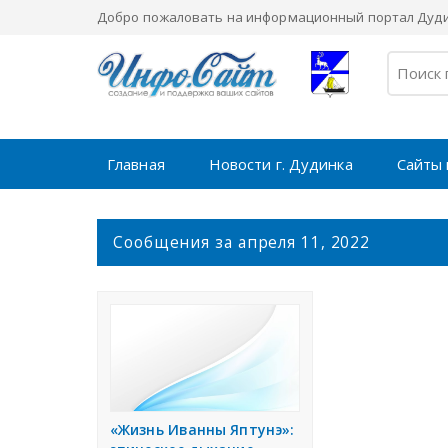
Добро пожаловать на информационный портал Дуди
Главная
Новости г. Дудинка
Сайты 
С
Сообщения за апреля 11, 2022
о
о
б
щ
е
н
и
я
«Жизнь Иванны Яптунэ»: