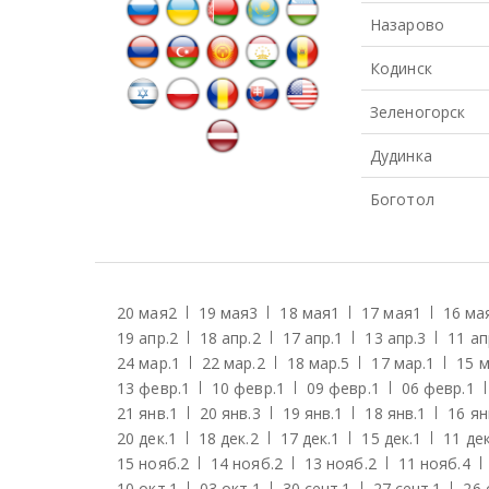
Назарово
Кодинск
Зеленогорск
Дудинка
Боготол
20 мая
2
19 мая
3
18 мая
1
17 мая
1
16 ма
19 апр.
2
18 апр.
2
17 апр.
1
13 апр.
3
11 ап
24 мар.
1
22 мар.
2
18 мар.
5
17 мар.
1
15 м
13 февр.
1
10 февр.
1
09 февр.
1
06 февр.
1
21 янв.
1
20 янв.
3
19 янв.
1
18 янв.
1
16 ян
20 дек.
1
18 дек.
2
17 дек.
1
15 дек.
1
11 дек
15 нояб.
2
14 нояб.
2
13 нояб.
2
11 нояб.
4
10 окт.
1
03 окт.
1
30 сент.
1
27 сент.
1
26 