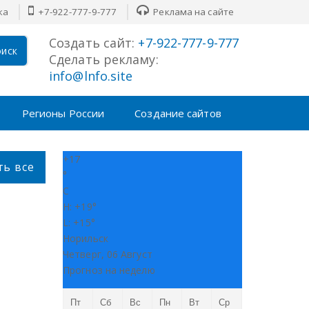
ка
+7-922-777-9-777
Реклама на сайте
Создать сайт:
+7-922-777-9-777
иск
Сделать рекламу:
info@lnfo.site
Регионы России
Создание сайтов
+
17
ть все
°
C
H:
+
19°
L:
+
15°
Норильск
Четверг, 06 Август
Прогноз на неделю
Пт
Сб
Вс
Пн
Вт
Ср