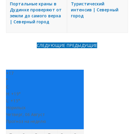
я
Портальные краны в
Туристический
Разместить объявление
Дудинке проверяют от
интенсив | Северный
земли до самого верха
город
| Северный город
Регионы России
Создание сайтов
СЛЕДУЮЩИЕ
ПРЕДЫДУЩИЕ
+
17
°
C
H:
+
19°
L:
+
15°
Норильск
Четверг, 06 Август
Прогноз на неделю