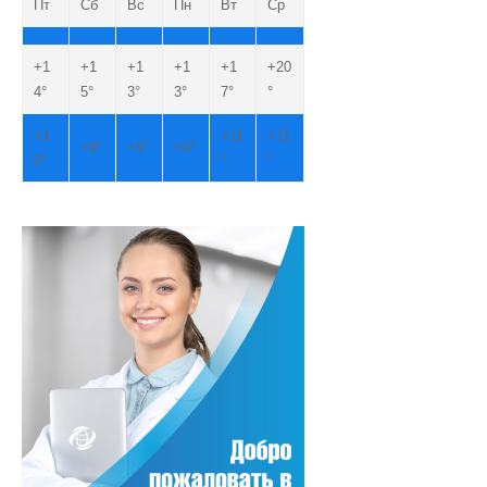
Пт
Сб
Вс
Пн
Вт
Ср
+
1
+
1
+
1
+
1
+
1
+
20
4°
5°
3°
3°
7°
°
+
1
+
11
+
11
+
9°
+
9°
+
6°
0°
°
°