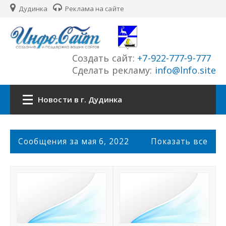
Дудинка
Реклама на сайте
Создать сайт:
+7-922-777-9-777
Сделать рекламу:
info@lnfo.site
Новости в г. Дудинка
Главная
С
Сообщения за мая 6, 2022
Показать все
о
Новости г. Дудинка
о
б
щ
Сайты города
е
н
История города
и