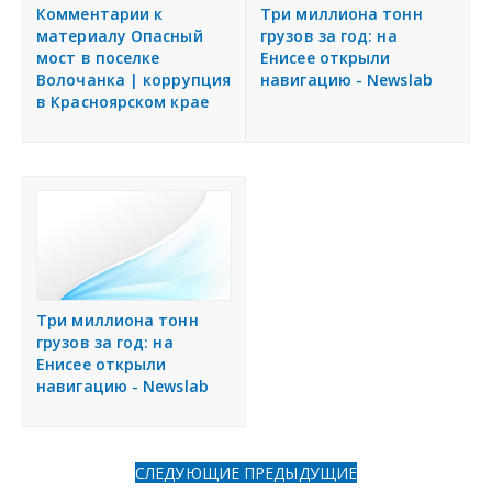
я
Комментарии к
Три миллиона тонн
Разместить объявление
материалу Опасный
грузов за год: на
мост в поселке
Енисее открыли
Волочанка | коррупция
навигацию - Newslab
Регионы России
в Красноярском крае
Создание сайтов
Три миллиона тонн
грузов за год: на
Енисее открыли
навигацию - Newslab
СЛЕДУЮЩИЕ
ПРЕДЫДУЩИЕ