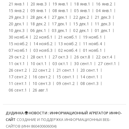
21 янв.
1
20 янв.
3
19 янв.
1
18 янв.
1
16 янв.
2
15 янв.
2
09 янв.
1
08 янв.
1
05 янв.
1
04 янв.
1
29 дек.
3
28 дек.
4
27 дек.
1
22 дек.
2
21 дек.
3
20 дек.
1
18 дек.
2
17 дек.
1
15 дек.
1
11 дек.
3
10 дек.
3
06 дек.
1
03 дек.
1
02 дек.
1
01 дек.
1
30 нояб.
4
22 нояб.
1
21 нояб.
1
19 нояб.
1
15 нояб.
2
14 нояб.
2
13 нояб.
2
11 нояб.
4
07 нояб.
1
03 нояб.
3
02 нояб.
4
01 нояб.
1
29 окт.
2
28 окт.
1
27 окт.
3
26 окт.
8
22 окт.
4
11 окт.
1
10 окт.
1
03 окт.
1
30 сент.
1
27 сент.
1
26 сент.
2
22 сент.
2
21 сент.
1
20 сент.
1
17 сент.
2
16 сент.
2
15 сент.
1
14 сент.
1
11 сент.
1
10 сент.
3
09 сент.
2
08 сент.
3
06 сент.
1
26 авг.
1
ДУДИНКА 🌍 НОВОСТИ : ИНФОРМАЦИОННЫЙ АГРЕГАТОР ИНФО-
САЙТ
СОЗДАНИЕ И ПОДДЕРЖКА ИНФОРМАЦИОННЫХ ВЕБ-
САЙТОВ (ИНН 860400606004)