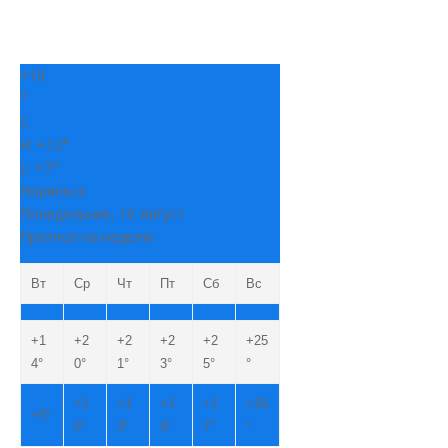
+
10
°
C
H:
+
12°
L:
+
7°
Норильск
Понедельник, 10 Август
Прогноз на неделю
Вт
Ср
Чт
Пт
Сб
Вс
+
1
+
2
+
2
+
2
+
2
+
25
4°
0°
1°
3°
5°
°
+
1
+
1
+
1
+
1
+
16
+
6°
0°
3°
4°
7°
°