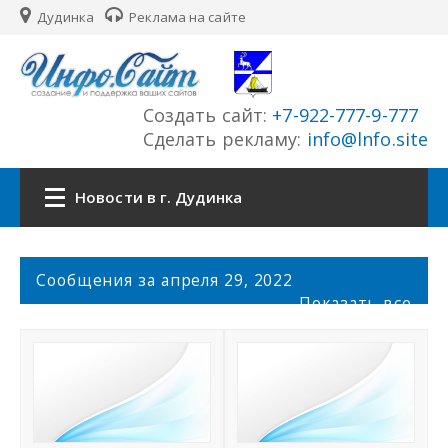
Дудинка
Реклама на сайте
Создать сайт:
+7-922-777-9-777
Сделать рекламу:
info@lnfo.site
Новости в г. Дудинка
Главная
С
Сообщения за апреля 29, 2022
о
Показать все
Новости г. Дудинка
о
б
щ
Сайты города
е
н
История города
и