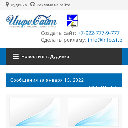
Дудинка
Реклама на сайте
Создать сайт:
+7-922-777-9-777
Сделать рекламу:
info@lnfo.site
Новости в г. Дудинка
Главная
С
Сообщения за января 15, 2022
о
Показать все
Новости г. Дудинка
о
б
щ
Сайты города
е
н
История города
и