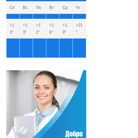
Сб
Вс
Пн
Вт
Ср
Чт
+
1
+
1
+
1
+
1
+
1
+
21
3°
3°
2°
6°
9°
°
+
1
+
1
+
14
+
8°
+
5°
+
7°
0°
3°
°