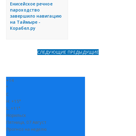
я
Енисейское речное
Разместить объявление
пароходство
завершило навигацию
на Таймыре -
Регионы России
Корабел.ру
Создание сайтов
СЛЕДУЮЩИЕ
ПРЕДЫДУЩИЕ
+
14
°
C
H:
+
15°
L:
+
11°
Норильск
Пятница, 07 Август
Прогноз на неделю