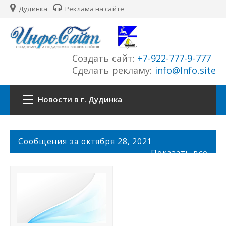
Дудинка
Реклама на сайте
Создать сайт:
+7-922-777-9-777
Сделать рекламу:
info@lnfo.site
Новости в г. Дудинка
Главная
С
Сообщения за октября 28, 2021
о
Показать все
Новости г. Дудинка
о
б
щ
Сайты города
е
н
История города
и