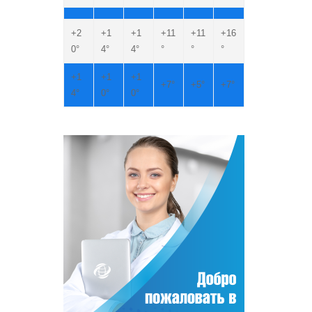
+
2
+
1
+
1
+
11
+
11
+
16
0°
4°
4°
°
°
°
+
1
+
1
+
1
+
7°
+
5°
+
7°
4°
0°
0°