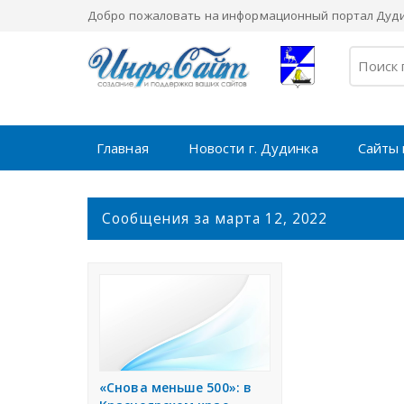
Добро пожаловать на информационный портал Дуди
Главная
Новости г. Дудинка
Сайты 
С
Сообщения за марта 12, 2022
о
о
б
щ
е
н
и
я
«Снова меньше 500»: в