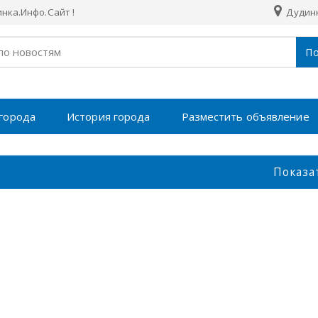
нка.Инфо.Сайт !
Дудин
По
города
История города
Разместить объявление
Показа