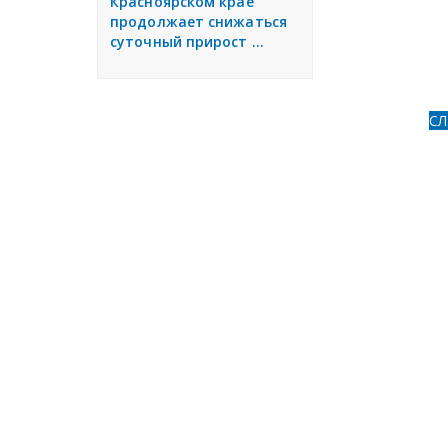
Красноярском крае
продолжает снижаться
суточный прирост ...
С