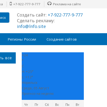
ка
+7-922-777-9-777
Реклама на сайте
Создать сайт:
+7-922-777-9-777
иск
Сделать рекламу:
info@lnfo.site
Регионы России
Создание сайтов
+
24
ть все
°
C
H:
+
25°
L:
+
12°
Норильск
Среда, 05 Август
Прогноз на неделю
Чт
Пт
Сб
Вс
Пн
Вт