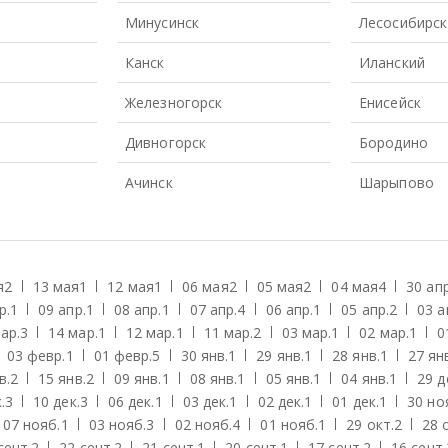
Минусинск
Лесосибирск
Канск
Иланский
Железногорск
Енисейск
Дивногорск
Бородино
Ачинск
Шарыпово
я
2
13 мая
1
12 мая
1
06 мая
2
05 мая
2
04 мая
4
30 апр
р.
1
09 апр.
1
08 апр.
1
07 апр.
4
06 апр.
1
05 апр.
2
03 а
ар.
3
14 мар.
1
12 мар.
1
11 мар.
2
03 мар.
1
02 мар.
1
0
03 февр.
1
01 февр.
5
30 янв.
1
29 янв.
1
28 янв.
1
27 ян
в.
2
15 янв.
2
09 янв.
1
08 янв.
1
05 янв.
1
04 янв.
1
29 д
.
3
10 дек.
3
06 дек.
1
03 дек.
1
02 дек.
1
01 дек.
1
30 но
07 нояб.
1
03 нояб.
3
02 нояб.
4
01 нояб.
1
29 окт.
2
28 
сент.
2
22 сент.
2
21 сент.
1
20 сент.
1
17 сент.
2
16 сент.