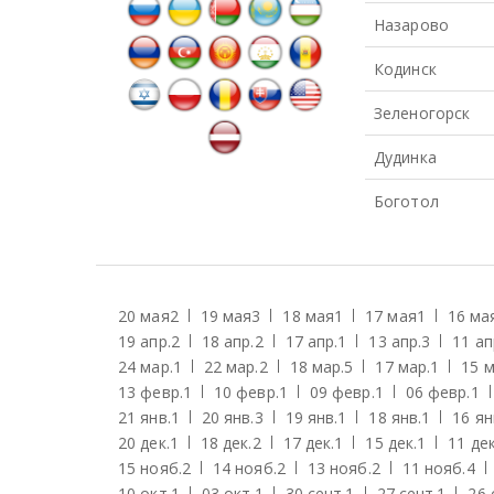
Назарово
Кодинск
Зеленогорск
Дудинка
Боготол
20 мая
2
19 мая
3
18 мая
1
17 мая
1
16 ма
19 апр.
2
18 апр.
2
17 апр.
1
13 апр.
3
11 ап
24 мар.
1
22 мар.
2
18 мар.
5
17 мар.
1
15 м
13 февр.
1
10 февр.
1
09 февр.
1
06 февр.
1
21 янв.
1
20 янв.
3
19 янв.
1
18 янв.
1
16 ян
20 дек.
1
18 дек.
2
17 дек.
1
15 дек.
1
11 дек
15 нояб.
2
14 нояб.
2
13 нояб.
2
11 нояб.
4
10 окт.
1
03 окт.
1
30 сент.
1
27 сент.
1
26 